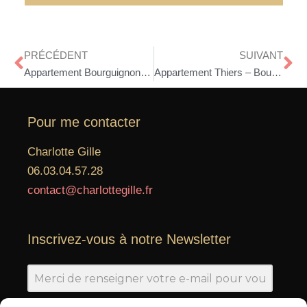
PRÉCÉDENT
SUIVANT
Appartement Bourguignons – Asnières-sur-Seine
Appartement Thiers – Boulogne-Billancourt
Pour me contacter
Charlotte Gille
06.03.04.57.28
contact@charlottegille.fr
Inscrivez-vous à notre Newsletter